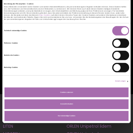
Einstellung der Privatsphäre - Cookies
Diese Webseite verwendet Cookie-Dateien und weitere Netzidentifikatoren, die personenbezogene Angaben enthalten können. Diese Dateien helfen
uns, die Funktionen und Verwendbarkeit unserer Webseiten zu verbessern. Wir können Ihnen auch dank diesen Dateien maßgeschneiderte
Dienstleistungen anbieten, anonyme Statistiken erzeugen, den Inhalt empfehlen und Werbung aufgrund Ihrer Präferenzen anzeigen. Für bestimmte
Verwendungsarten wird Ihr Einverständnis gefordert, dass Sie jederzeit mittels der Präferenzeinstellung in diesem Fenster ändern bzw. widerrufen
können, die Sie jederzeit über den Bereich
Über Cookies
aufrufen können. Einzelne Typen der Cookie-Dateien und weitere Informationen entnehmen
Sie bitte der nachstehenden Tabelle. Zögern Sie nicht und kontaktieren Sie uns bzw. verwenden Sie die Kontaktangaben des Beauftragten für den Schutz
der personenbezogenen Angaben im Falle von Unklarheiten ggf. wegen der Ausübung Ihrer Rechte.
Einwilligungsauswahl
Technisch notwendige Cookies
Präferenz-Cookies
Statistische Cookies
Marketing-Cookies
ZURÜCK ZUR GALERIE
Details zeigen
Cookies zulassen
Unser Netzwerk
Auswahl erlauben
Nur notwendige Cookies
CHEZACARB
Let's talk about it
LITEN
ORLEN Unipetrol lidem